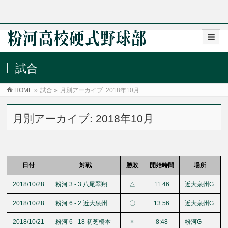
試合
HOME
»
試合
»
月別アーカイブ: 2018年10月
月別アーカイブ: 2018年10月
日付
対戦
勝敗
開始時間
場所
2018/10/28
粉河 3 - 3 八尾翠翔
△
11:46
近大泉州G
2018/10/28
粉河 6 - 2 近大泉州
〇
13:56
近大泉州G
2018/10/21
粉河 6 - 18 初芝橋本
×
8:48
粉河G