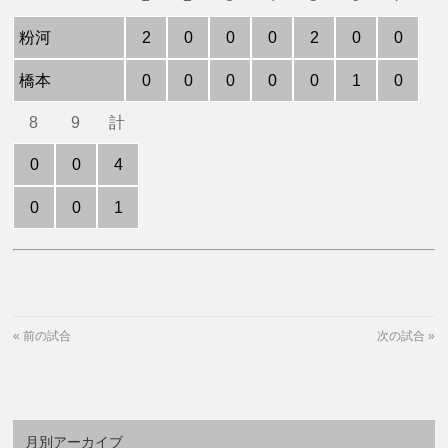
粉河
2
0
0
0
2
0
0
橋本
0
0
0
0
0
1
0
8
9
計
0
0
4
0
0
1
«
前の試合
次の試合
»
月別アーカイブ