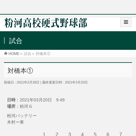
試合
HOME
»
試合
»
対橋本①
対橋本①
投稿日 : 2021年2月28日
最終更新日時 : 2021年3月20日
日時
：2021年03月20日 9:49
場所
：粉河Ｇ
粉河バッテリー
木村ー東
1
2
3
4
5
6
7