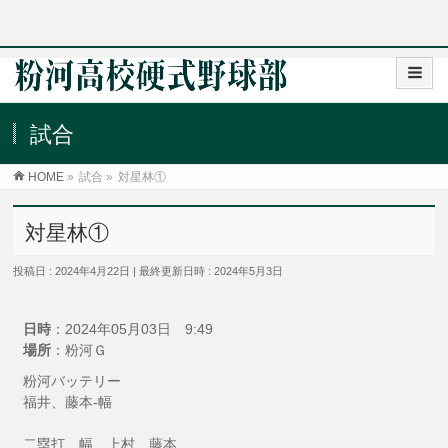
試合
HOME
»
試合
»
対星林①
対星林①
投稿日 : 2024年4月22日
最終更新日時 : 2024年5月3日
日時
：2024年05月03日 9:49
場所
：粉河Ｇ
粉河バッテリー
福井、藤本-幅
二塁打 幅 上村 藤本