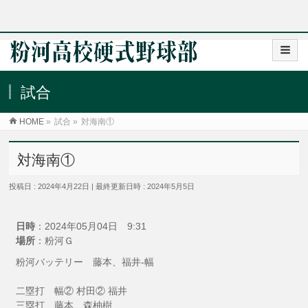
試合
HOME
»
試合
»
対海南①
対海南①
投稿日 : 2024年4月22日
最終更新日時 : 2024年5月5日
日時
：2024年05月04日 9:31
場所
：粉河Ｇ
粉河バッテリー 藤本、福井-幅
二塁打 幅② 村田② 福井
三塁打 藤本、森柚樹