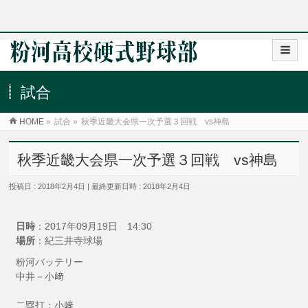
試合
HOME
»
試合
»
秋季近畿大会県一次予選３回戦 vs神島
秋季近畿大会県一次予選３回戦 vs神島
投稿日 : 2018年2月4日
最終更新日時 : 2018年2月4日
日時
：2017年09月19日 14:30
場所
：紀三井寺球場
粉河バッテリー
中井－小﨑
二塁打：小﨑