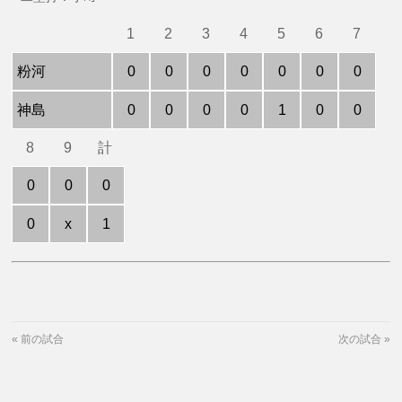
1
2
3
4
5
6
7
粉河
0
0
0
0
0
0
0
神島
0
0
0
0
1
0
0
8
9
計
0
0
0
0
x
1
«
前の試合
次の試合
»