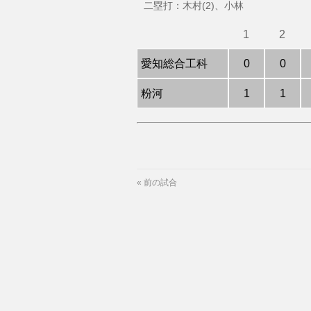
二塁打：木村(2)、小林
1
2
愛知総合工科
0
0
粉河
1
1
«
前の試合