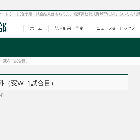
サイト 】 試合予定・試合結果はもちろん、粉河高校硬式野球部に関するいろんな
ホーム
試合結果・予定
ニュース&トピックス
（変W･1試合目）
科（変W･1試合目）
4日