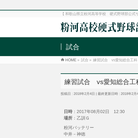
【 和歌山県立粉河高等学校 硬式野球部公式
試合
HOME
»
試合
»
練習試合 vs愛知総合工科
練習試合 vs愛知総合工
投稿日 : 2018年2月4日
最終更新日時 : 2018年2月
日時
：2017年08月02日 12:30
場所
：乙訓Ｇ
粉河バッテリー
中井－神徳