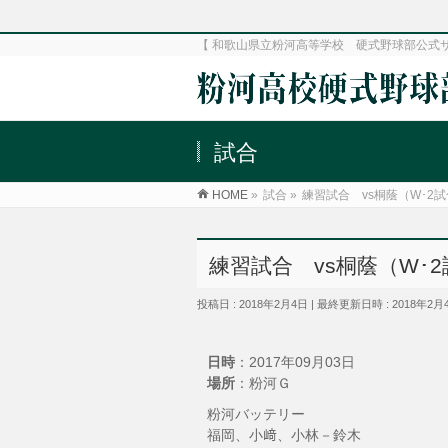
【 和歌山県立粉河高等学校 硬式野球部公式
試合
HOME
»
試合
»
練習試合 vs桐蔭（W･2
練習試合 vs桐蔭（W･
投稿日 : 2018年2月4日
最終更新日時 : 2018年2月
日時
：2017年09月03日
場所
：粉河Ｇ
粉河バッテリー
福岡、小﨑、小林－鈴木