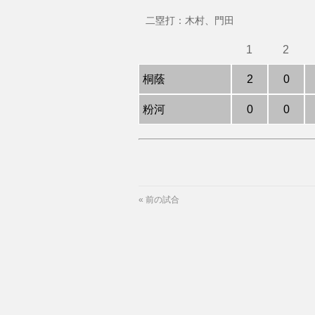
二塁打：木村、門田
1
2
桐蔭
2
0
粉河
0
0
«
前の試合