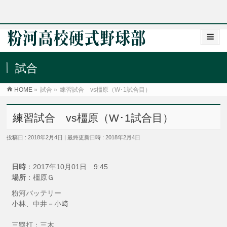
試合
HOME
»
試合
»
練習試合 vs橿原（W･1試合目）
練習試合 vs橿原（W･1試合目）
投稿日 : 2018年2月4日
最終更新日時 : 2018年2月4日
日時
：2017年10月01日 9:45
場所
：橿原Ｇ
粉河バッテリー
小林、中井－小﨑
三塁打：三木