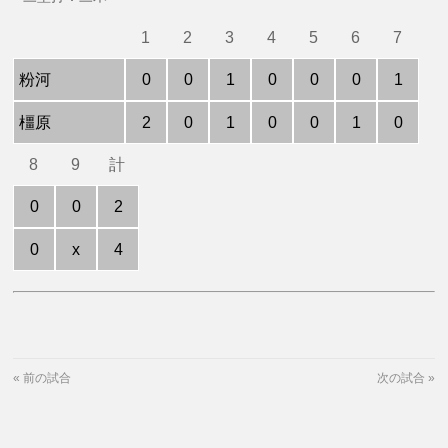
1
2
3
4
5
6
7
粉河
0
0
1
0
0
0
1
橿原
2
0
1
0
0
1
0
8
9
計
0
0
2
0
x
4
«
前の試合
次の試合
»