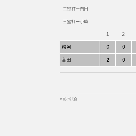
二塁打ー門田
三塁打ー小﨑
1
2
粉河
0
0
高田
2
0
«
前の試合