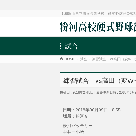
【 和歌山県立粉河高等学校 硬式野球部公式
試合
HOME
»
試合
»
練習試合 vs高田（変W･
練習試合 vs高田（変W
投稿日 : 2018年2月5日
最終更新日時 : 2018年6月
日時
：2018年06月09日 8:55
場所
：粉河Ｇ
粉河バッテリー
中井ー小﨑