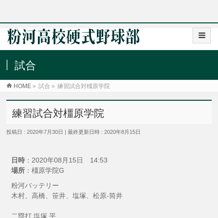
試合
HOME
»
試合
»
練習試合対橿原学院
練習試合対橿原学院
投稿日 : 2020年7月30日
最終更新日時 : 2020年8月15日
日時
：2020年08月15日 14:53
場所
：橿原学院G
粉河バッテリー
木村、高橋、笹井、塩塚、松原-筒井
二塁打 塩塚 平