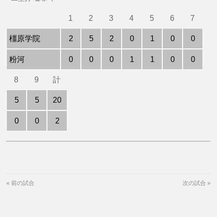
1
2
3
4
5
6
7
橿原学院
2
5
2
0
1
0
0
粉河
0
0
0
1
1
0
0
8
9
計
5
5
20
0
0
2
«
前の試合
次の試合
»