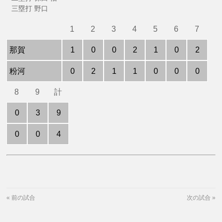
三塁打 野口
1
2
3
4
5
6
7
那賀
1
0
0
2
1
0
2
粉河
0
2
1
1
0
0
0
8
9
計
0
3
9
0
0
4
«
前の試合
次の試合
»