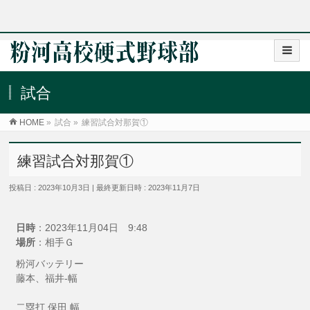
試合
HOME
»
試合
»
練習試合対那賀①
練習試合対那賀①
投稿日 : 2023年10月3日
最終更新日時 : 2023年11月7日
日時
：2023年11月04日 9:48
場所
：相手Ｇ
粉河バッテリー
藤本、福井-幅
二塁打 保田 幅