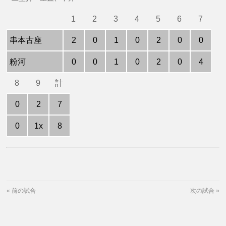
1
2
3
4
5
6
7
串本古座
2
0
1
0
2
0
0
粉河
0
0
1
0
2
0
4
8
9
計
0
2
7
0
1x
8
«
前の試合
次の試合
»