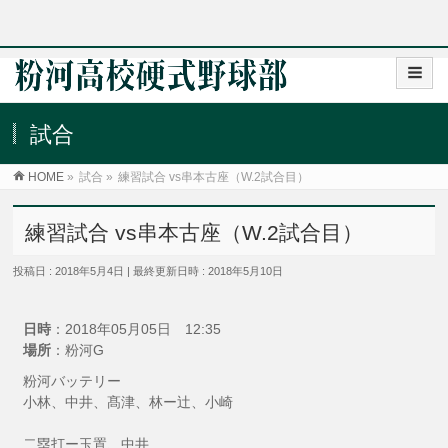
試合
HOME
»
試合
»
練習試合 vs串本古座（W.2試合目）
練習試合 vs串本古座（W.2試合目）
投稿日 : 2018年5月4日
最終更新日時 : 2018年5月10日
日時
：2018年05月05日 12:35
場所
：粉河G
粉河バッテリー
小林、中井、髙津、林ー辻、小崎
二塁打ー玉置、中井