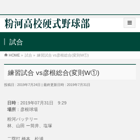
試合
HOME
»
試合
»
練習試合 vs彦根総合(変則W①)
練習試合 vs彦根総合(変則W①)
投稿日 : 2019年7月24日
最終更新日時 : 2019年7月31日
日時
：2019年07月31日 9:29
場所
：彦根球場
粉河バッテリー
林、山田 ー筒井、塩塚
二塁打 橋本、松浦