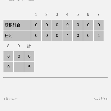
1
2
3
4
5
6
7
彦根総合
0
0
0
0
0
0
0
粉河
0
0
0
4
0
0
1
8
9
計
0
0
0
0
5
«
前の試合
次の試合
»