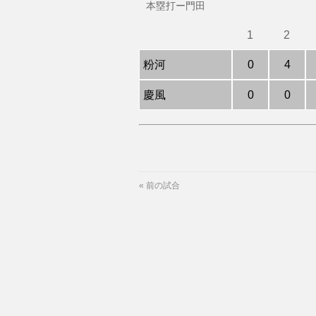
本塁打ー門田
1
2
粉河
0
4
慶風
0
0
«
前の試合