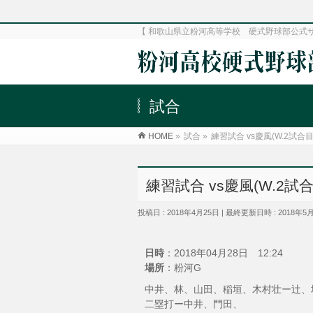
【 和歌山県立粉河高等学校 硬式野球部公式
試合
HOME
»
試合
»
練習試合 vs慶風(W.2試合目
練習試合 vs慶風(W.2試合
投稿日 : 2018年4月25日
最終更新日時 : 2018年5
日時
：2018年04月28日 12:24
場所
：粉河G
中井、林、山田、稲垣、木村壮ー辻、
二塁打ー中井、門田、