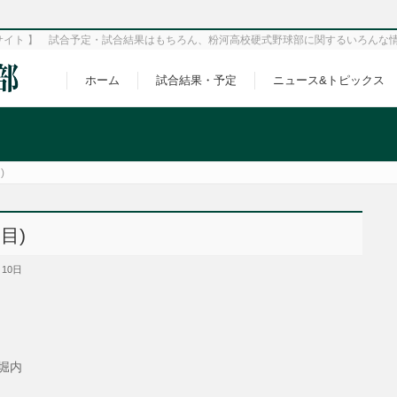
サイト 】 試合予定・試合結果はもちろん、粉河高校硬式野球部に関するいろんな
ホーム
試合結果・予定
ニュース&トピックス
)
目)
月10日
堀内