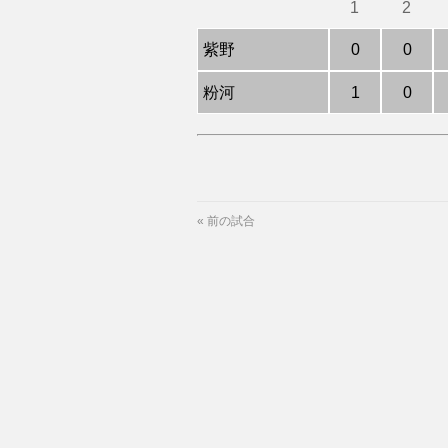
1
2
紫野
0
0
粉河
1
0
«
前の試合