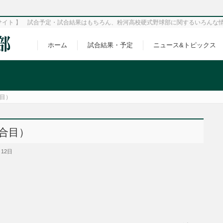
サイト 】 試合予定・試合結果はもちろん、粉河高校硬式野球部に関するいろんな
ホーム
試合結果・予定
ニュース&トピックス
合目）
試合目）
月12日