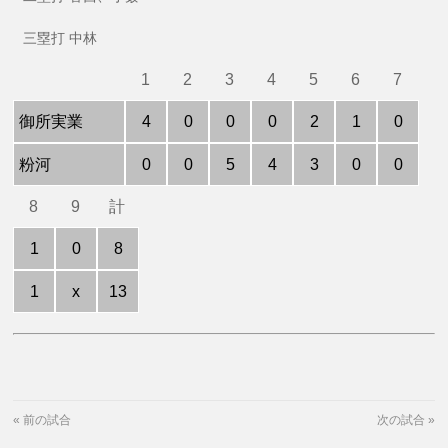
三塁打 中林
1
2
3
4
5
6
7
御所実業
4
0
0
0
2
1
0
粉河
0
0
5
4
3
0
0
8
9
計
1
0
8
1
x
13
«
前の試合
次の試合
»