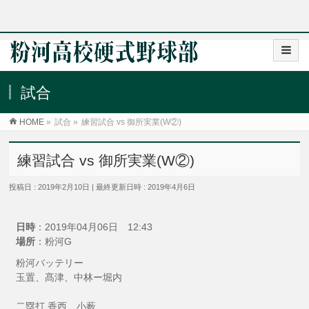
試合
HOME
»
試合
»
練習試合 vs 御所実業(W②)
練習試合 vs 御所実業(W②)
投稿日 : 2019年2月10日
最終更新日時 : 2019年4月6日
日時
：2019年04月06日 12:43
場所
：粉河G
粉河バッテリー
玉置、髙津、中林ー堀内
二塁打 香西、小薮