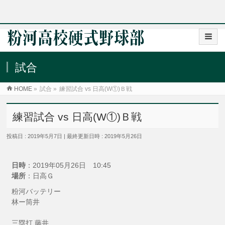
試合
HOME
»
試合
»
練習試合 vs 日高(W①)Ｂ戦
練習試合 vs 日高(W①)Ｂ戦
投稿日 : 2019年5月7日
最終更新日時 : 2019年5月26日
日時
：2019年05月26日 10:45
場所
：日高Ｇ
粉河バッテリー
林ー筒井
三塁打 藤井