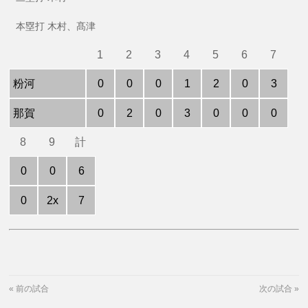
本塁打 木村、髙津
1
2
3
4
5
6
7
粉河
0
0
0
1
2
0
3
那賀
0
2
0
3
0
0
0
8
9
計
0
0
6
0
2x
7
«
前の試合
次の試合
»