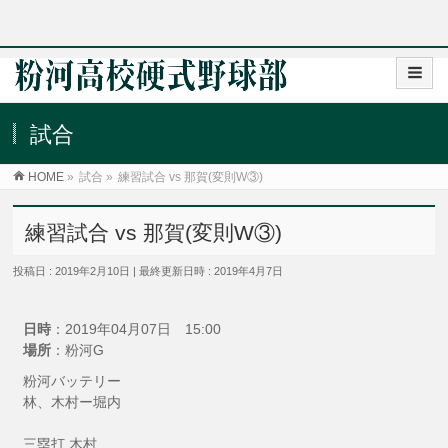
試合
HOME
»
試合
»
練習試合 vs 那賀(変則W③)
練習試合 vs 那賀(変則W③)
投稿日 : 2019年2月10日
最終更新日時 : 2019年4月7日
日時
：2019年04月07日 15:00
場所
：粉河G
粉河バッテリー
林、木村ー堀内
三塁打 木村