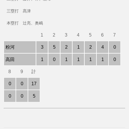
三塁打 髙津
本塁打 辻亮、奥嶋
1
2
3
4
5
6
7
粉河
3
5
2
1
2
4
0
高田
1
0
1
1
1
1
0
8
9
計
0
0
17
0
0
5