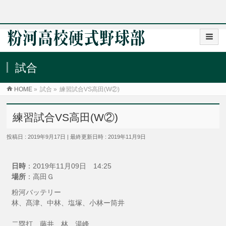
試合
HOME
»
試合
»
練習試合VS高田(W②)
練習試合VS高田(W②)
投稿日 : 2019年9月17日
最終更新日時 : 2019年11月9日
日時
：2019年11月09日 14:25
場所
：高田Ｇ
粉河バッテリー
林、髙津、中林、塩塚、小林ー筒井
二塁打 藤井、林、湯峰