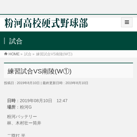
試合
HOME
»
試合
»
練習試合VS南陵(W①)
練習試合VS南陵(W①)
投稿日 : 2019年8月10日
最終更新日時 : 2019年8月10日
日時
：2019年08月10日 12:47
場所
：粉河G
粉河バッテリー
林、木村壮ー筒井
二塁打 平