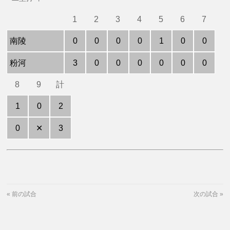
1
2
3
4
5
6
7
南陵
0
0
0
0
1
0
0
粉河
3
0
0
0
0
0
0
8
9
計
1
0
2
0
✕
3
«
前の試合
次の試合
»