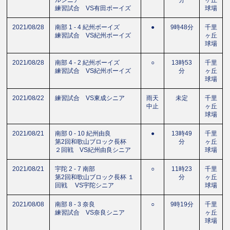
ルシニア
分
ヶ丘
練習試合 VS有田ボーイズ
球場
2021/08/28
南部 1 - 4 紀州ボーイズ
●
9時48分
千里
練習試合 VS紀州ボーイズ
ヶ丘
球場
2021/08/28
南部 4 - 2 紀州ボーイズ
○
13時53
千里
練習試合 VS紀州ボーイズ
分
ヶ丘
球場
2021/08/22
練習試合 VS東成シニア
雨天
未定
千里
中止
ヶ丘
球場
2021/08/21
南部 0 - 10 紀州由良
●
13時49
千里
第2回和歌山ブロック長杯
分
ヶ丘
２回戦 VS紀州由良シニア
球場
2021/08/21
宇陀 2 - 7 南部
○
11時23
千里
第2回和歌山ブロック長杯 １
分
ヶ丘
回戦 VS宇陀シニア
球場
2021/08/08
南部 8 - 3 奈良
○
9時19分
千里
練習試合 VS奈良シニア
ヶ丘
球場