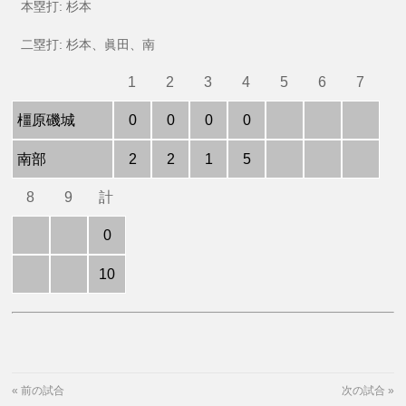
本塁打: 杉本
二塁打: 杉本、眞田、南
1
2
3
4
5
6
7
橿原磯城
0
0
0
0
南部
2
2
1
5
8
9
計
0
10
«
前の試合
次の試合
»