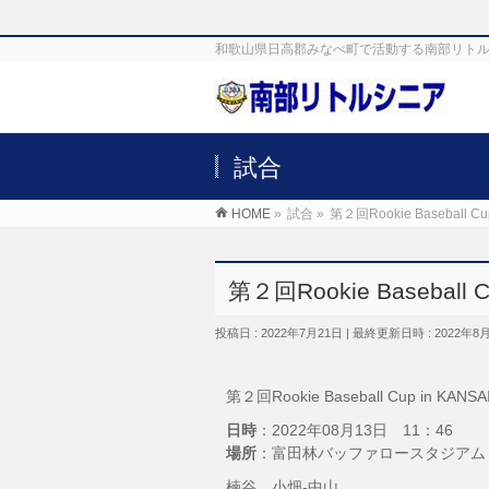
和歌山県日高郡みなべ町で活動する南部リトル
試合
HOME
»
試合
»
第２回Rookie Baseball
第２回Rookie Basebal
投稿日 : 2022年7月21日
最終更新日時 : 2022年8
第２回Rookie Baseball Cup in 
日時
：2022年08月13日 11：46
場所
：富田林バッファロースタジアム
楠谷、小畑-中山