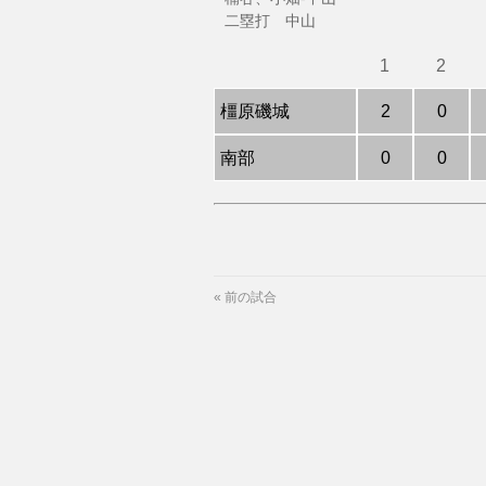
二塁打 中山
1
2
橿原磯城
2
0
南部
0
0
«
前の試合