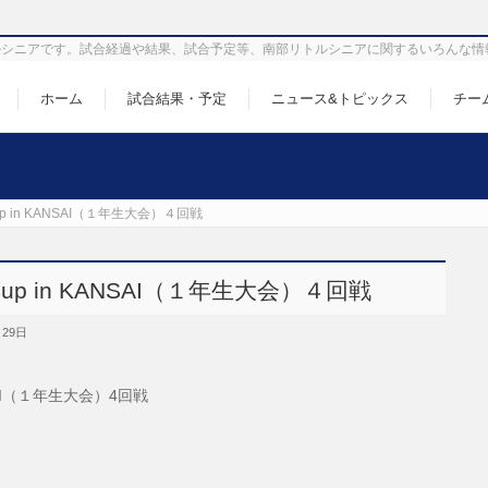
シニアです。試合経過や結果、試合予定等、南部リトルシニアに関するいろんな情
ホーム
試合結果・予定
ニュース&トピックス
チー
 Cup in KANSAI（１年生大会）４回戦
l Cup in KANSAI（１年生大会）４回戦
月29日
KANSAI（１年生大会）4回戦