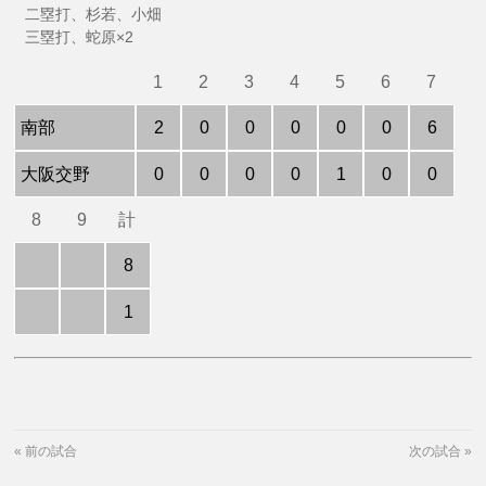
二塁打、杉若、小畑
三塁打、蛇原×2
1
2
3
4
5
6
7
南部
2
0
0
0
0
0
6
大阪交野
0
0
0
0
1
0
0
8
9
計
8
1
«
前の試合
次の試合
»