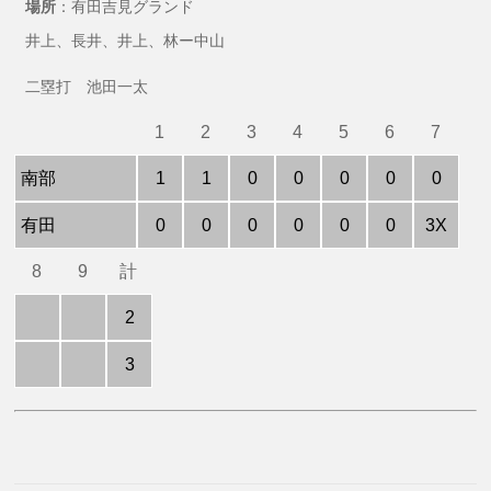
場所
：有田吉見グランド
井上、長井、井上、林ー中山
二塁打 池田一太
1
2
3
4
5
6
7
南部
1
1
0
0
0
0
0
有田
0
0
0
0
0
0
3X
8
9
計
2
3