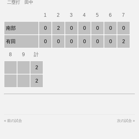
二塁打 田中
1
2
3
4
5
6
7
南部
0
2
0
0
0
0
0
有田
0
0
0
0
0
0
2
8
9
計
2
2
«
前の試合
次の試合
»