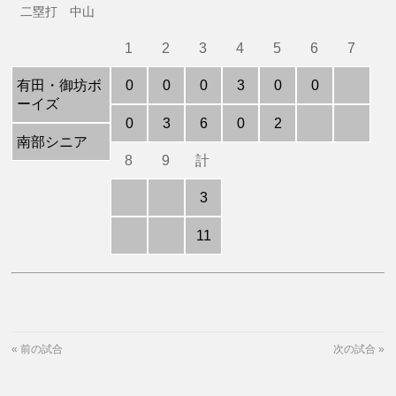
二塁打 中山
1
2
3
4
5
6
7
有田・御坊ボ
0
0
0
3
0
0
ーイズ
0
3
6
0
2
南部シニア
8
9
計
3
11
«
前の試合
次の試合
»