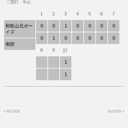
二塁打 中山
1
2
3
4
5
6
7
和歌山北ボー
0
0
1
0
0
0
0
イズ
0
1
0
0
0
0
0
南部
8
9
計
1
1
«
前の試合
次の試合
»