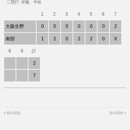
二塁打: 伊藤、中松
1
2
3
4
5
6
7
大阪生野
0
0
0
0
0
0
2
南部
1
2
0
2
2
0
X
8
9
計
2
7
«
前の試合
次の試合
»