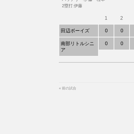
2塁打:伊藤
1
2
田辺ボーイズ
0
0
南部リトルシニ
0
0
ア
«
前の試合