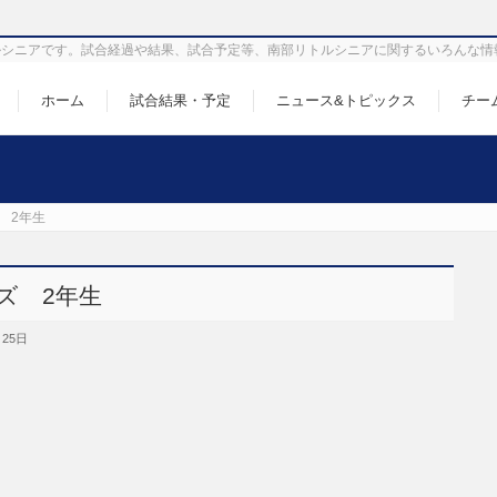
シニアです。試合経過や結果、試合予定等、南部リトルシニアに関するいろんな情
ホーム
試合結果・予定
ニュース&トピックス
チー
 2年生
ズ 2年生
月25日