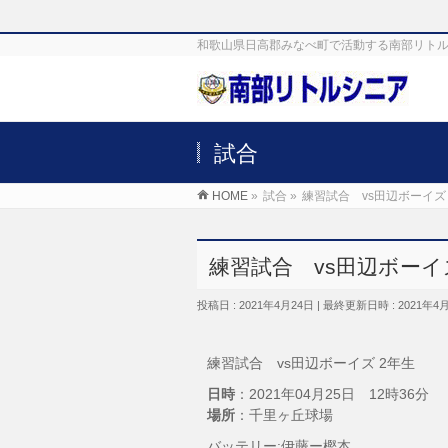
和歌山県日高郡みなべ町で活動する南部リトル
試合
HOME
»
試合
»
練習試合 vs田辺ボーイズ
練習試合 vs田辺ボーイ
投稿日 : 2021年4月24日
最終更新日時 : 2021年4
練習試合 vs田辺ボーイズ 2年生
日時
：2021年04月25日 12時36分
場所
：千里ヶ丘球場
バッテリー:伊藤ー樫本