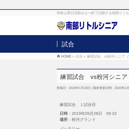
和歌山県日高郡みなべ町で活動する南部リトル
試合
HOME
»
試合
»
練習試合 vs粉河シニア（
練習試合 vs粉河シニア
投稿日 : 2020年1月18日
最終更新日時 : 2020年1
練習試合 １試合目
日時
：2019年09月28日 09:33
場所
：粉河グランド
バッテリー