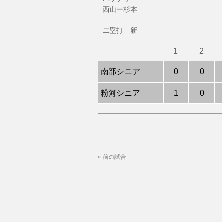
西山ー杉本
二塁打 新
1
2
南部シニア
0
0
粉河シニア
1
0
«
前の試合