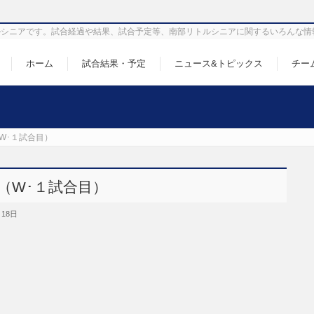
シニアです。試合経過や結果、試合予定等、南部リトルシニアに関するいろんな情
ホーム
試合結果・予定
ニュース&トピックス
チー
W･１試合目）
（W･１試合目）
月18日