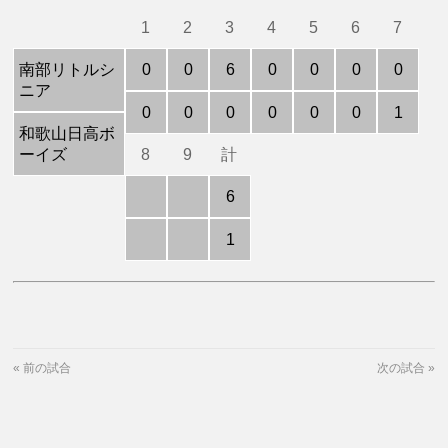
1
2
3
4
5
6
7
南部リトルシ
0
0
6
0
0
0
0
ニア
0
0
0
0
0
0
1
和歌山日高ボ
ーイズ
8
9
計
6
1
«
前の試合
次の試合
»