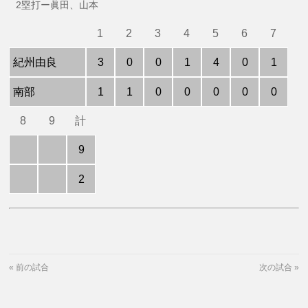
2塁打ー眞田、山本
1
2
3
4
5
6
7
紀州由良
3
0
0
1
4
0
1
南部
1
1
0
0
0
0
0
8
9
計
9
2
«
前の試合
次の試合
»