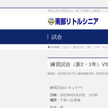
和歌山県日高郡みなべ町で活動する南部リトル
試合
HOME
»
試合
»
練習試合（新2・1年）VS
練習試合（新2・1年）V
投稿日 : 2023年3月17日
最終更新日時 : 2023年3
練習試合(レギュラー)
日時
：2023年03月19日 13:00
場所
：千里ヶ丘球場
長井－西