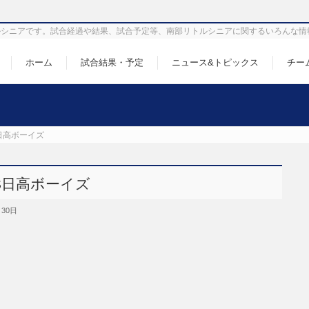
シニアです。試合経過や結果、試合予定等、南部リトルシニアに関するいろんな情
ホーム
試合結果・予定
ニュース&トピックス
チー
日高ボーイズ
S日高ボーイズ
月30日