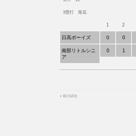
3塁打 尾花
1
2
日高ボーイズ
０
0
南部リトルシニ
0
1
ア
«
前の試合