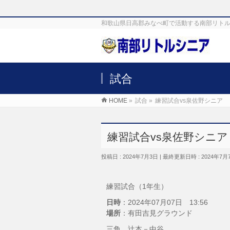
和歌山県日高郡みなべ町で活動する南部リトル
試合
HOME
»
試合
»
練習試合vs泉佐野シニア
練習試合vs泉佐野シニア
投稿日 : 2024年7月3日
最終更新日時 : 2024年7月
練習試合（1年生）
日時
：2024年07月07日 13:56
場所
：有田吉見グラウンド
三角、辻本－中谷