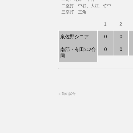
二塁打 中谷、大江、竹中
三塁打 三角
1
2
泉佐野シニア
0
0
南部・有田ｼﾆｱ合
0
0
同
«
前の試合