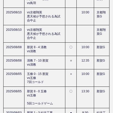
vs鳥羽
2025/08/10
vs京都翔英
10:00
京都翔
悪天候が予想される為試
英G
合中止
2025/08/10
vs京都翔英
京都翔
悪天候が予想される為試
英G
合中止
2025/08/08
那賀 8 - 4 清教
〇
10:00
那賀G
vs清教
2025/08/08
清教 7 - 10 那賀
○
12:35
那賀G
vs清教
2025/08/05
五條 0 - 15 那賀
○
10:00
那賀G
vs五條
7回コールド
2025/08/05
那賀 8 - 0 五條
〇
13:30
那賀G
vs五條
5回コールドゲーム
2025/08/03
那賀 1 - 3 紀北工業
●
9:30
紀北工