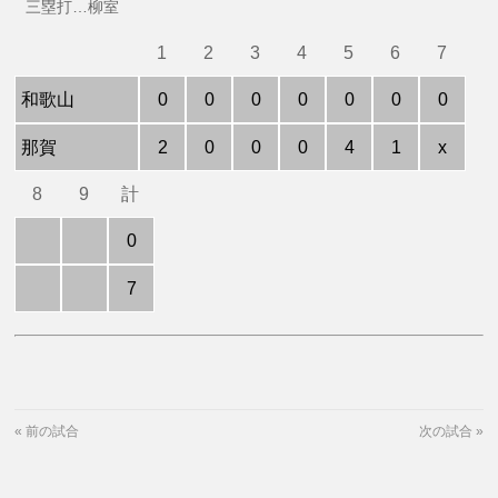
三塁打…柳室
1
2
3
4
5
6
7
和歌山
0
0
0
0
0
0
0
那賀
2
0
0
0
4
1
x
8
9
計
0
7
«
前の試合
次の試合
»