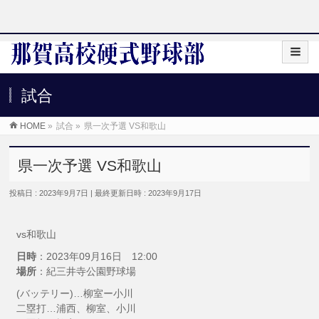
試合
HOME
»
試合
»
県一次予選 VS和歌山
県一次予選 VS和歌山
投稿日 : 2023年9月7日
最終更新日時 : 2023年9月17日
vs和歌山
日時
：2023年09月16日 12:00
場所
：紀三井寺公園野球場
(バッテリー)…柳室ー小川
二塁打…浦西、柳室、小川