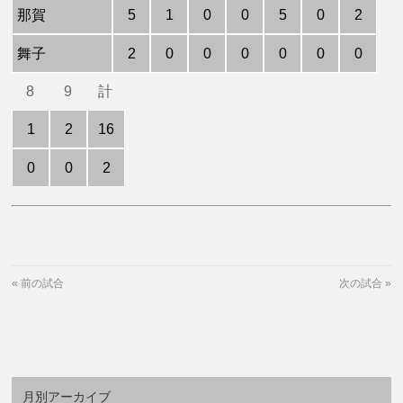
那賀
5
1
0
0
5
0
2
舞子
2
0
0
0
0
0
0
8
9
計
1
2
16
0
0
2
«
前の試合
次の試合
»
月別アーカイブ