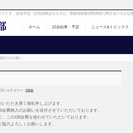
サイト 】 試合予定・試合結果はもちろん、那賀高校硬式野球部に関するいろんな
ホーム
試合結果・予定
ニュース&トピックス
費納入のお願い
7日
カテゴリー :
OB会
力いただき厚く御礼申し上げます。
B会費納入のお願いを送付させていただいております、
に、このOB会費を使わせていただいております。
ご協力よろしくお願いします。