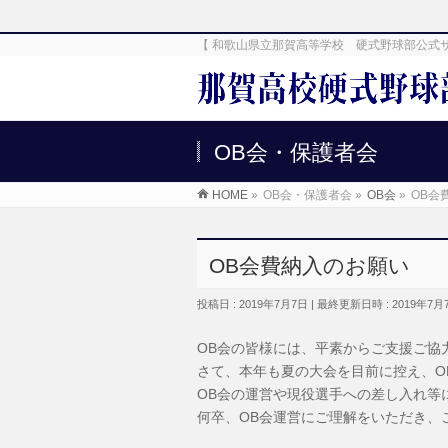
【 和歌山県立那賀高等学校 硬式野球部公式
OB会・保護者会
HOME
»
OB会・保護者会
»
OB会
»
OB会
OB会費納入のお願い
投稿日 : 2019年7月7日
最終更新日時 : 2019年7月
OB会の皆様には、平素からご支援ご協
さて、本年も夏の大会を目前に控え、O
OB会の運営や現役選手への差し入れ等
何卒、OB会運営にご理解をいただき、