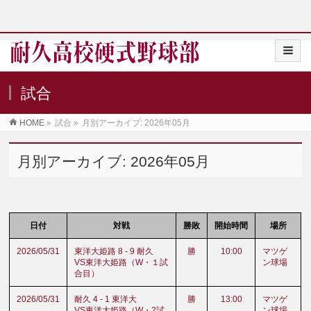
試合
HOME
»
試合
»
月別アーカイブ: 2026年05月
月別アーカイブ: 2026年05月
日付
対戦
勝敗
開始時間
場所
2026/05/31
東洋大姫路 8 - 9 耐久
勝
10:00
マツゲ
VS東洋大姫路（W・１試
ン球場
合目）
2026/05/31
耐久 4 - 1 東洋大
勝
13:00
マツゲ
VS東洋大姫路（W・2試
ン球場