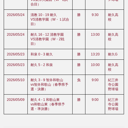
合目）
2026/05/24
清教 10 - 19 耐久
勝
9:30
耐久高
VS清教学園（W・１試合
校
目）
2026/05/24
耐久 16 - 12 清教学園
勝
13:00
耐久高
VS清教学園（W・2戦
校
目）
2026/05/23
和泉 0 - 3 耐久
勝
13:20
耐久G
2026/05/23
耐久 5 - 2 和泉
勝
10:00
耐久高
校
2026/05/10
耐久 3 - 9 智弁和歌山
負
9:00
紀三井
vs智弁和歌山（春季県予
寺公園
選・決勝）
野球場
2026/05/09
耐久 4 - 1 和歌山東
勝
9:00
紀三井
vs和歌山東（春季県予
寺公園
選・準決勝）
野球場