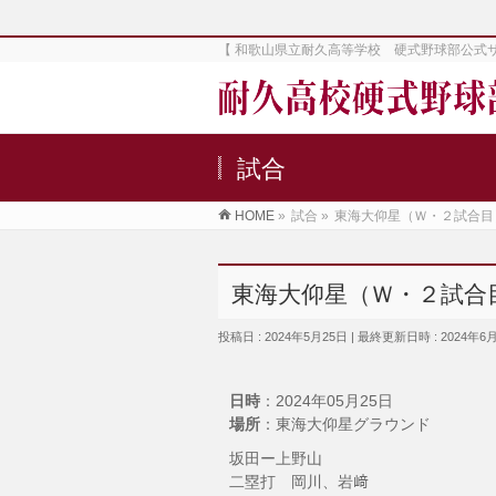
【 和歌山県立耐久高等学校 硬式野球部公式
試合
HOME
»
試合
»
東海大仰星（Ｗ・２試合目
東海大仰星（Ｗ・２試合
投稿日 : 2024年5月25日
最終更新日時 : 2024年6
日時
：2024年05月25日
場所
：東海大仰星グラウンド
坂田ー上野山
二塁打 岡川、岩﨑