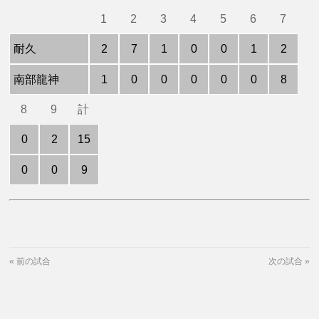
1
2
3
4
5
6
7
耐久
2
7
1
0
0
1
2
南部龍神
1
0
0
0
0
0
8
8
9
計
0
2
15
0
0
9
«
前の試合
次の試合
»