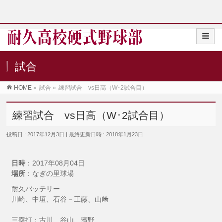
試合
HOME
»
試合
»
練習試合 vs日高（W･2試合目）
練習試合 vs日高（W･2試合目）
投稿日 : 2017年12月3日
最終更新日時 : 2018年1月23日
日時
：2017年08月04日
場所
：なぎの里球場
耐久バッテリー
川崎、中垣、石谷－工藤、山﨑
三塁打：古川、谷山、濱野