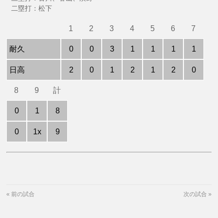
二塁打：松下
1
2
3
4
5
6
7
耐久
0
0
3
1
1
1
1
日高
2
0
1
2
1
2
0
8
9
計
0
1
8
0
1x
9
«
前の試合
次の試合
»