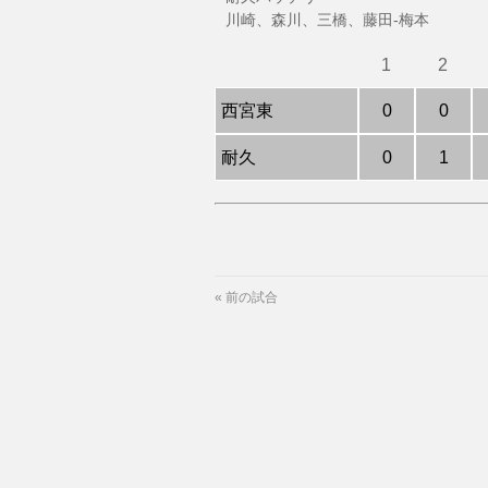
川崎、森川、三橋、藤田-梅本
1
2
西宮東
0
0
耐久
0
1
«
前の試合