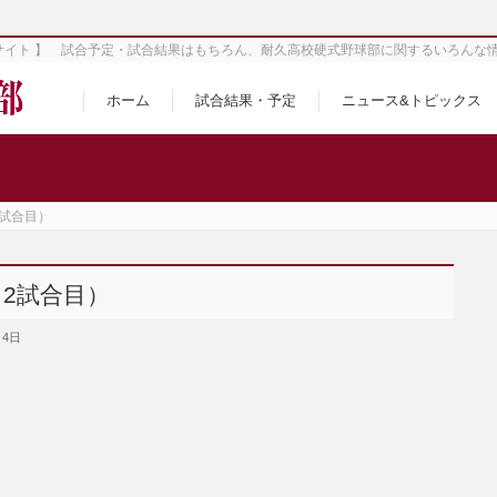
サイト 】 試合予定・試合結果はもちろん、耐久高校硬式野球部に関するいろんな
ホーム
試合結果・予定
ニュース&トピックス
2試合目）
･2試合目）
月4日