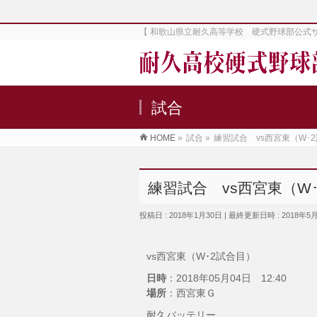
【 和歌山県立耐久高等学校 硬式野球部公式
試合
HOME
»
試合
»
練習試合 vs西宮東（W･
練習試合 vs西宮東（W
投稿日 : 2018年1月30日
最終更新日時 : 2018年5
vs西宮東（W･2試合目）
日時
：2018年05月04日 12:40
場所
：西宮東Ｇ
耐久バッテリー