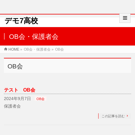
デモ7高校
OB会・保護者会
HOME
»
OB会・保護者会
»
OB会
OB会
テスト OB会
2024年9月7日
OB会
保護者会
この記事を読む