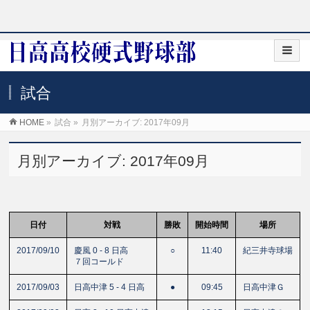
試合
HOME
»
試合
»
月別アーカイブ: 2017年09月
月別アーカイブ: 2017年09月
日付
対戦
勝敗
開始時間
場所
2017/09/10
慶風 0 - 8 日高
○
11:40
紀三井寺球場
７回コールド
2017/09/03
日高中津 5 - 4 日高
●
09:45
日高中津Ｇ