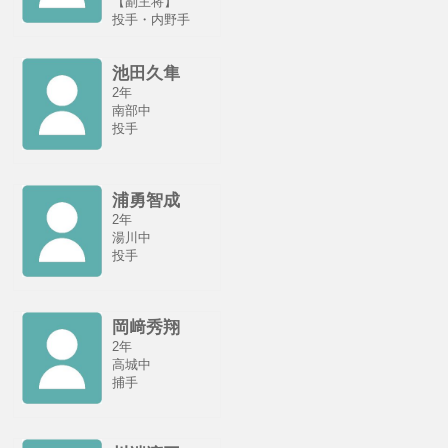
【副主将】
投手・内野手
池田久隼
2年
南部中
投手
浦勇智成
2年
湯川中
投手
岡﨑秀翔
2年
高城中
捕手