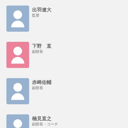
出羽遼大
監督
下野 直
副部長
赤﨑佑輔
副部長
楠見直之
副部長・コーチ