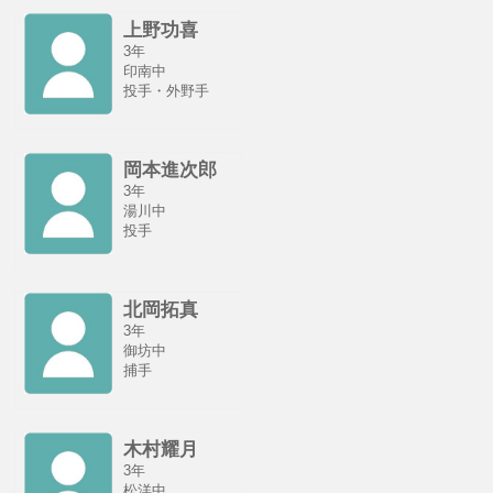
上野功喜
3年
印南中
投手・外野手
岡本進次郎
3年
湯川中
投手
北岡拓真
3年
御坊中
捕手
木村耀月
3年
松洋中