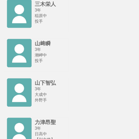
三木栄人
3年
稲原中
投手
山﨑瞬
3年
潮岬中
投手
山下智弘
3年
大成中
外野手
力津昂聖
3年
日高中