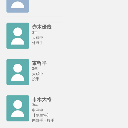
赤木優哉
3年
大成中
外野手
東哲平
3年
大成中
投手
市木大将
3年
中津中
【副主将】
内野手・投手