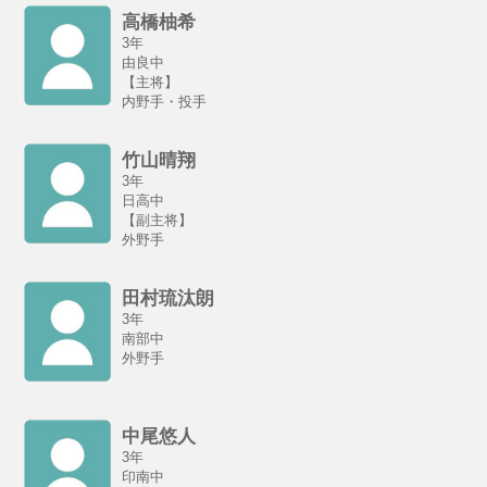
高橋柚希
3年
由良中
【主将】
内野手・投手
竹山晴翔
3年
日高中
【副主将】
外野手
田村琉汰朗
3年
南部中
外野手
中尾悠人
3年
印南中