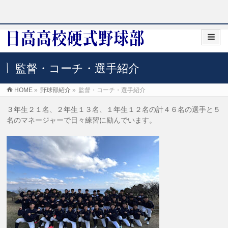
監督・コーチ・選手紹介
HOME
»
野球部紹介
»
監督・コーチ・選手紹介
３年生２１名、２年生１３名、１年生１２名の計４６名の選手と５
名のマネージャーで日々練習に励んでいます。