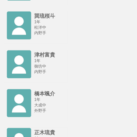
巽琉桜斗
1年
松洋中
内野手
津村富貴
1年
御坊中
内野手
橋本颯介
1年
大成中
外野手
正木琉貴