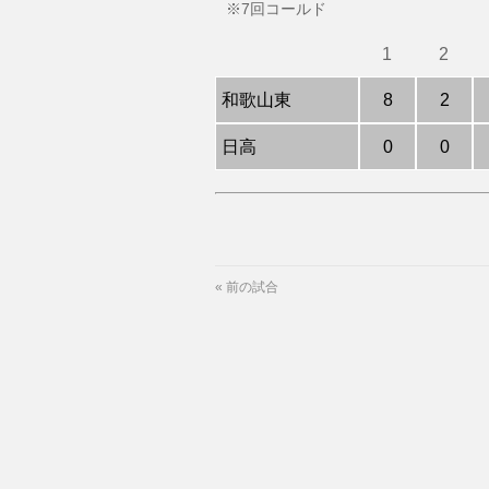
※7回コールド
1
2
和歌山東
8
2
日高
0
0
«
前の試合