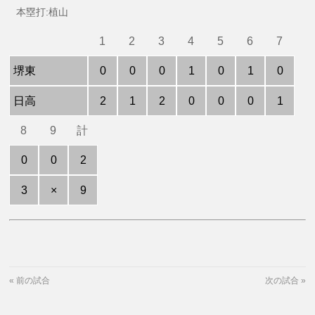
本塁打:植山
1
2
3
4
5
6
7
堺東
0
0
0
1
0
1
0
日高
2
1
2
0
0
0
1
8
9
計
0
0
2
3
×
9
«
前の試合
次の試合
»