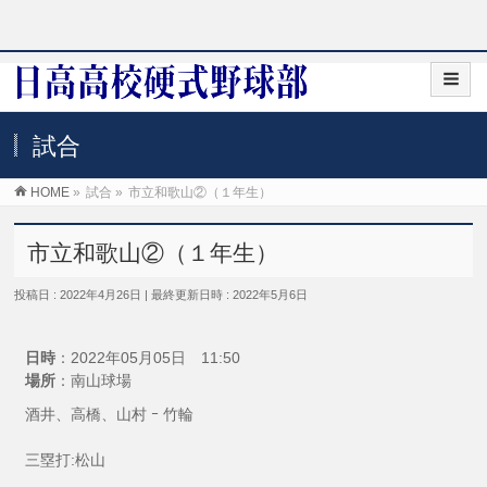
試合
HOME
»
試合
»
市立和歌山②（１年生）
市立和歌山②（１年生）
投稿日 : 2022年4月26日
最終更新日時 : 2022年5月6日
日時
：2022年05月05日 11:50
場所
：南山球場
酒井、高橋、山村 ｰ 竹輪
三塁打:松山