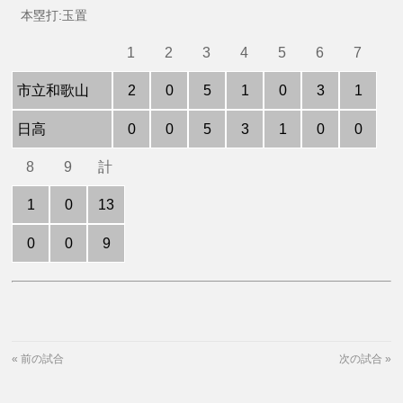
本塁打:玉置
1
2
3
4
5
6
7
市立和歌山
2
0
5
1
0
3
1
日高
0
0
5
3
1
0
0
8
9
計
1
0
13
0
0
9
«
前の試合
次の試合
»